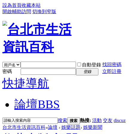
設為首頁
收藏本站
開啟輔助訪問
切換到窄版
找回密碼
自動登錄
密碼
立即註冊
登錄
快捷導航
論壇
BBS
搜索
熱搜:
活動
交友
discuz
搜索
台北市生活資訊百科
»
論壇
›
娛樂話題
›
娛樂新聞