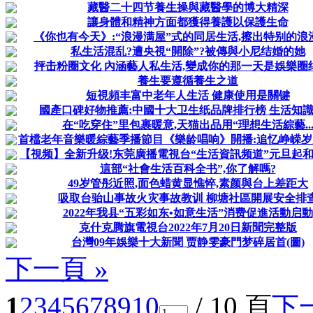
藏醫二十四节養生操與藏醫學的博大精深
讓身體和精神方面都獲得養護以保護生命
《你也有今天》:“浪漫满屋”式的同居生活,擦出特别的浪
私生活混乱?遭央視“開除”?被傳與小尼结婚的她
抨击粉圈文化 內涵藝人私生活,變成你的那一天是娛樂圈
養生要遵循養生之道
短視頻丰富中老年人生活 健康使用是關键
國產口碑好物推薦:中國十大卫生纸品牌排行榜 生活知
在“吃穿住”里包裹暖意,天猫出品用“理想生活綜藝..
首檔老年音樂暖綜藝季播節目《樂龄唱响》開播:追忆峥嵘岁月,
【視频】全新升级!东莞廣播電視台“生活資訊频道”元旦起和大
這部“社會生活百科全书”,你了解嗎?
49岁管彤近照,面色蜡黄显憔悴,素颜與台上差距大
吸取台骀山事故火灾事故教训 柳塘社區開展安全排
2022年我县“五彩如东•如意生活”消费促進活動启動
克什克腾旗電視台2022年7月20日新聞完整版
台灣09年娛樂十大新聞 贾静雯豪門梦碎居首(圖)
下一頁 »
1
2
3
4
5
6
7
8
9
10
/ 10 頁
下