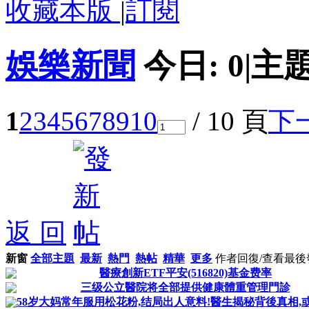
收藏本版
|
訂閱
娛樂新聞
今日:
0
|
主題
1
2
3
4
5
6
7
8
9
10
/ 10 頁
下
返 回
新窗
全部主題
最新
熱門
熱帖
精華
更多
作者
回復/查看
最後
醫療創新ETF平安(516820)基金费率
三级公立醫院将全部提供健康體重管理門診
58岁大妈常年服用松花粉,结局出人意料!醫生揭秘背後真相,或许