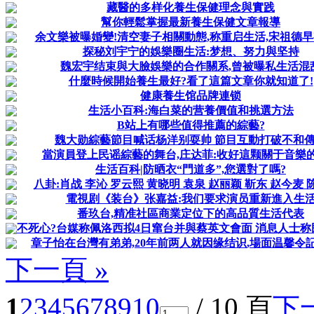
藏醫的多样化養生保健理念與實践
幫你輕鬆掌握最新養生保健文章報導
余文樂被曝婚變!清空妻子相關動態,称重启生活,宋祖德
探秘刘宇宁的娛樂圈生活:梦想、努力與坚持
魏宏宇结束與大臉娛樂的合作關系,曾被曝私生活混
什麼時候開始養生最好?看了這篇文章你就知道了!
健康養生馆品牌連锁
生活小百科:海白菜的营養價值和挑選方法
B站上有哪些值得推薦的綜藝?
魏大勋綜藝節目喊话杨洋别耍帅 節目互動打破不和
當演員登上民谣綜藝的舞台,庄达菲:收好這颗關于音樂
生活百科|防晒衣“門道多”,您選對了嗎?
八卦:肖战 李沁 罗云熙 黄晓明 袁泉 赵丽颖 靳东 赵今麦 陈哲
電視剧《装台》张嘉益:我们要求演员重新進入生
番玖台,精准社區商業定位下的高品質生活代表
不死心?台媒称佩洛西拟4日窜台并與蔡英文會面 消息人士称民
章子怡在台灣有弟弟,20年前两人就因缘结识,場面温馨令
下一頁 »
1
2
3
4
5
6
7
8
9
10
/ 10 頁
下