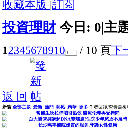
收藏本版
|
訂閱
投資理財
今日:
0
|
主題
1
2
3
4
5
6
7
8
9
10
/ 10 頁
下
返 回
新窗
全部主題
最新
熱門
熱帖
精華
更多
作者
回復/查看
最後
曾醫生吹拉弹唱引热议 醫療伦理再受拷問
白大褂俯身講起DNA雙螺旋!住院少年愁眉不展時
长沙惠丰醫院優質的服务,守護女性健康