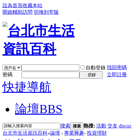
設為首頁
收藏本站
開啟輔助訪問
切換到窄版
找回密碼
自動登錄
密碼
立即註冊
登錄
快捷導航
論壇
BBS
搜索
熱搜:
活動
交友
discuz
搜索
台北市生活資訊百科
»
論壇
›
專業興趣
›
投資理財